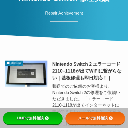
Repair Achievement
Nintendo Switch 2 エラーコード
修理実績
2110−1118が出てWiFiに繋がらな
い｜基板修理も即日対応！｜
郵送でのご依頼のお客様より、
Nintendo Switch 2の修理をご依頼い
ただきました。 「エラーコード
2110-1118が出てインターネットに
接続できない」とのことで、大変お
困りのご様子でした。 エラーコード
LINEで無料相談
メールで無料相談
2110-1118はメイン基板の故障が原