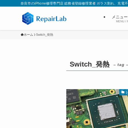
奈良市のiPhone修理専門店 総務省登録修理業者 ガラス割れ、
メニュー
MENU / 
ホーム
Switch_発熱
Switch_発熱
– tag 