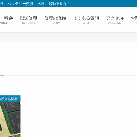
充電不良、バッテリー交換、水没、起動不良などデータはそのまま即日修理。スペシ
・料金
郵送修理
修理の流れ
よくある質問
アクセス
お
PRICE
MAILING
FLOW
FAQ
ACCESS
–
お役立ち情報