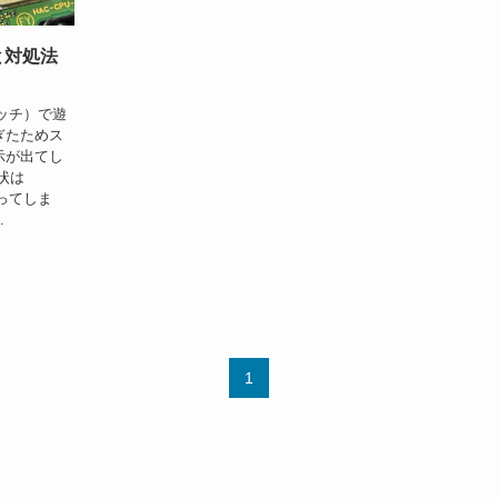
と対処法
スイッチ）で遊
ぎたためス
示が出てし
状は
溜まってしま
.
1