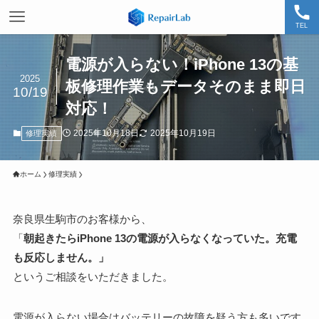
TEL
電源が入らない！iPhone 13の基
2025
板修理作業もデータそのまま即日
10/19
対応！
2025年10月18日
2025年10月19日
修理実績
ホーム
修理実績
奈良県生駒市のお客様から、
「
朝起きたらiPhone 13の電源が入らなくなっていた。充電
も反応しません。」
というご相談をいただきました。
電源が入らない場合はバッテリーの故障を疑う方も多いです