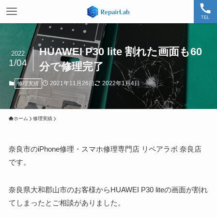
TEL
HUAWEI P30 lite 割れた画面も60
2022
1/04
分で修理完了
2021年11月26日
2022年1月4日
修理実績
ホーム
修理実績
奈良市のiPhone修理・スマホ修理専門店 リペアラボ 奈良店
です。
奈良県大和郡山市のお客様からHUAWEI P30 liteの画面が割れ
てしまったとご相談がありました。