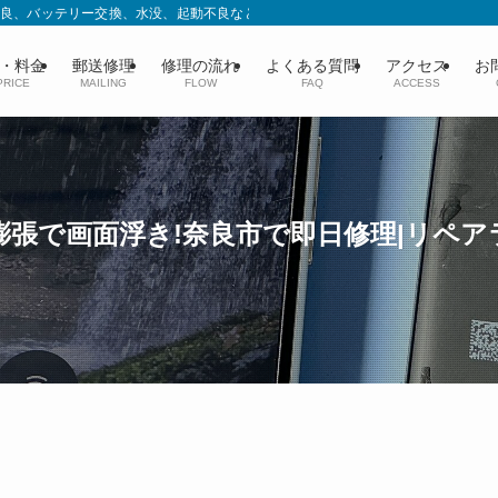
充電不良、バッテリー交換、水没、起動不良などデータはそのまま即日修理。スペシ
・料金
郵送修理
修理の流れ
よくある質問
アクセス
お
PRICE
MAILING
FLOW
FAQ
ACCESS
ッテリー膨張で画面浮き!奈良市で即日修理|リペ