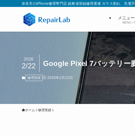
奈良市のiPhone修理専門店 総務省登録修理業者 ガラス割れ、
メニュー
MENU / 
2026
Google Pixel 7バ
2/22
2026年2月22日
修理実績
ホーム
修理実績