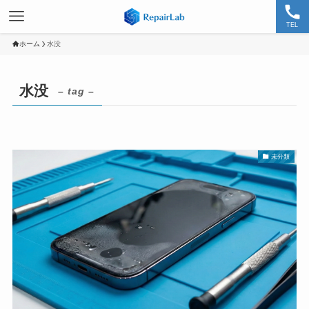
TEL
ホーム
水没
水没
– tag –
未分類